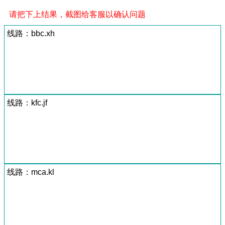
请把下上结果，截图给客服以确认问题
线路：bbc.xh
线路：kfc.jf
线路：mca.kl